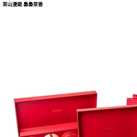
茶山漫遊 裊裊茶香