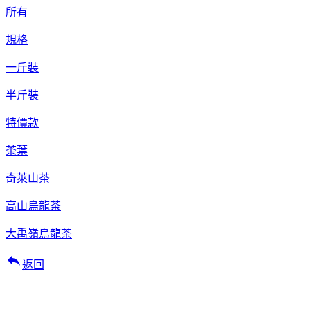
所有
規格
一斤裝
半斤裝
特價款
茶葉
奇萊山茶
高山烏龍茶
大禹嶺烏龍茶
reply
返回