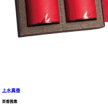
上水真善
茶香雅集