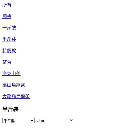
所有
規格
一斤裝
半斤裝
特價款
茶葉
奇萊山茶
高山烏龍茶
大禹嶺烏龍茶
半斤裝